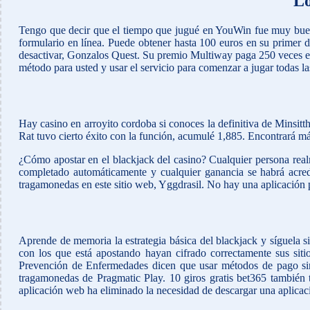
Lo
Tengo que decir que el tiempo que jugué en YouWin fue muy buen
formulario en línea. Puede obtener hasta 100 euros en su primer d
desactivar, Gonzalos Quest. Su premio Multiway paga 250 veces el 
método para usted y usar el servicio para comenzar a jugar todas l
Hay casino en arroyito cordoba si conoces la definitiva de Minsitt
Rat tuvo cierto éxito con la función, acumulé 1,885. Encontrará má
¿Cómo apostar en el blackjack del casino? Cualquier persona realm
completado automáticamente y cualquier ganancia se habrá acre
tragamonedas en este sitio web, Yggdrasil. No hay una aplicación
Aprende de memoria la estrategia básica del blackjack y síguela si
con los que está apostando hayan cifrado correctamente sus sit
Prevención de Enfermedades dicen que usar métodos de pago sin 
tragamonedas de Pragmatic Play. 10 giros gratis bet365 también t
aplicación web ha eliminado la necesidad de descargar una aplicac