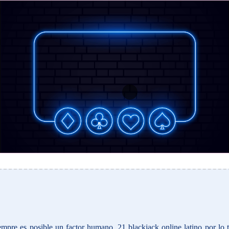
siempre es posible un factor humano. 21 blackjack online latino por l