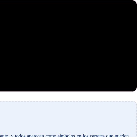
o tanto, y todos aparecen como símbolos en los carretes que pueden