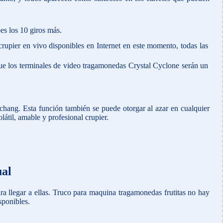
es los 10 giros más.
upier en vivo disponibles en Internet en este momento, todas las
que los terminales de video tragamonedas Crystal Cyclone serán un
chang. Esta función también se puede otorgar al azar en cualquier
til, amable y profesional crupier.
ual
a llegar a ellas. Truco para maquina tragamonedas frutitas no hay
sponibles.