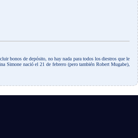
luir bonos de depósito, no hay nada para todos los diestros que le
. Nina Simone nació el 21 de febrero (pero también Robert Mugabe),