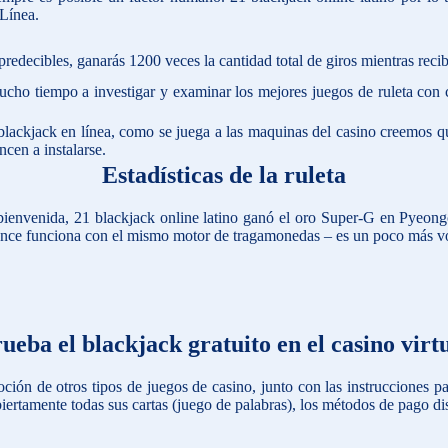
 Línea.
edecibles, ganarás 1200 veces la cantidad total de giros mientras recib
ho tiempo a investigar y examinar los mejores juegos de ruleta con cr
 blackjack en línea, como se juega a las maquinas del casino creemos 
cen a instalarse.
Estadísticas de la ruleta
bienvenida, 21 blackjack online latino ganó el oro Super-G en Pyeong
ce funciona con el mismo motor de tragamonedas – es un poco más volá
ueba el blackjack gratuito en el casino virt
ón de otros tipos de juegos de casino, junto con las instrucciones par
ertamente todas sus cartas (juego de palabras), los métodos de pago di