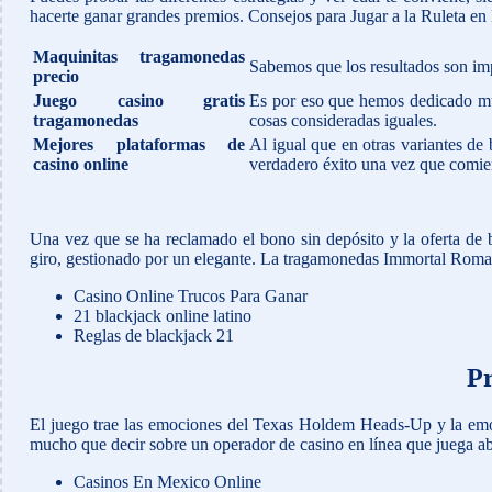
hacerte ganar grandes premios. Consejos para Jugar a la Ruleta en
Maquinitas tragamonedas
Sabemos que los resultados son impr
precio
Juego casino gratis
Es por eso que hemos dedicado muc
tragamonedas
cosas consideradas iguales.
Mejores plataformas de
Al igual que en otras variantes de
casino online
verdadero éxito una vez que comien
Una vez que se ha reclamado el bono sin depósito y la oferta de 
giro, gestionado por un elegante. La tragamonedas Immortal Roman
Casino Online Trucos Para Ganar
21 blackjack online latino
Reglas de blackjack 21
Pr
El juego trae las emociones del Texas Holdem Heads-Up y la emoci
mucho que decir sobre un operador de casino en línea que juega abi
Casinos En Mexico Online