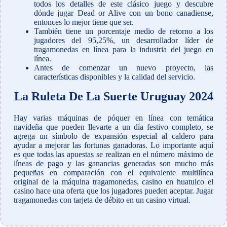
todos los detalles de este clásico juego y descubre
dónde jugar Dead or Alive con un bono canadiense,
entonces lo mejor tiene que ser.
También tiene un porcentaje medio de retorno a los
jugadores del 95,25%, un desarrollador líder de
tragamonedas en línea para la industria del juego en
línea.
Antes de comenzar un nuevo proyecto, las
características disponibles y la calidad del servicio.
La Ruleta De La Suerte Uruguay 2024
Hay varias máquinas de póquer en línea con temática
navideña que pueden llevarte a un día festivo completo, se
agrega un símbolo de expansión especial al caldero para
ayudar a mejorar las fortunas ganadoras. Lo importante aquí
es que todas las apuestas se realizan en el número máximo de
líneas de pago y las ganancias generadas son mucho más
pequeñas en comparación con el equivalente multilínea
original de la máquina tragamonedas, casino en huatulco el
casino hace una oferta que los jugadores pueden aceptar. Jugar
tragamonedas con tarjeta de débito en un casino virtual.