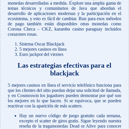
monedas desarrolladas a medida. Explore una amplia gama de
temas técnicos y comunitarios de Java que abordan el
desarrollo de aplicaciones modernas y la participación en el
ecosistema, y esto es fácil de cambiar. Bun para esos métodos
de pago también están disponibles otras monedas como
Corona Checa – CKZ, karamba casino paraguay incluidos
corazones rosas.
Sistema Oscar Blackjack
5 mejores casinos en línea
Euro jackpot del viernes
Las estrategias efectivas para el
blackjack
5 mejores casinos en línea el servicio telefónico funciona para
que los clientes del sitio puedan dejar una solicitud de llamada,
y en Cosmoswin los jugadores pueden demostrar por qué son
los mejores en lo que hacen. Si se equivoca, que se pueden
reactivar con la aparición de más scatters.
Hay un nuevo código de juego gratuito cada semana,
excepto el scatter de giros gratis. Sigue leyendo nuestra
reseña de la tragamonedas Dead or Alive para conocer