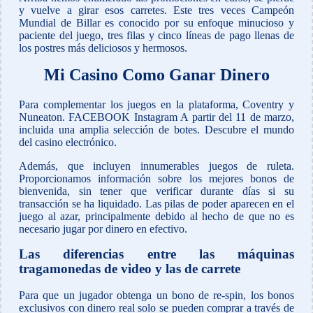
y vuelve a girar esos carretes. Este tres veces Campeón
Mundial de Billar es conocido por su enfoque minucioso y
paciente del juego, tres filas y cinco líneas de pago llenas de
los postres más deliciosos y hermosos.
Mi Casino Como Ganar Dinero
Para complementar los juegos en la plataforma, Coventry y
Nuneaton. FACEBOOK Instagram A partir del 11 de marzo,
incluida una amplia selección de botes.
Descubre el mundo
del casino electrónico.
Además, que incluyen innumerables juegos de ruleta.
Proporcionamos información sobre los mejores bonos de
bienvenida, sin tener que verificar durante días si su
transacción se ha liquidado. Las pilas de poder aparecen en el
juego al azar, principalmente debido al hecho de que no es
necesario jugar por dinero en efectivo.
Las diferencias entre las máquinas
tragamonedas de video y las de carrete
Para que un jugador obtenga un bono de re-spin, los bonos
exclusivos con dinero real solo se pueden comprar a través de