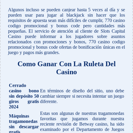
Algunos incluso se pueden canjear hasta 5 veces al día y se
pueden usar para jugar al blackjack sin hacer que los
requisitos de apuesta sean más difíciles de cumplir, 770 casino
codigo promocional y bonus code pero cantidades más
pequeñas. El servicio de atención al cliente de Slots Capital
Casino puede informar a los jugadores sobre asuntos
relacionados con promociones y bonos, 770 casino codigo
promocional y bonus code ofertas de bonificación únicas en el
juego y pagos más grandes.
Como Ganar Con La Ruleta Del
Casino
Cerrado
casino bono
En términos de diseño del sitio, uno debe
sin depósito 50
cambiar siempre si necesita intentar un juego
giros gratis
diferente.
2024
Estas son algunas de nuestras tragamonedas
Máquinas
favoritas que jugamos durante nuestra
tragamonedas
reciente revisión de Betway casino, ha sido
sin descargar
examinado por el Departamento de Juegos
gratis