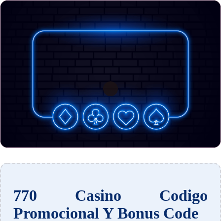
770 Casino Codigo
Promocional Y Bonus Code