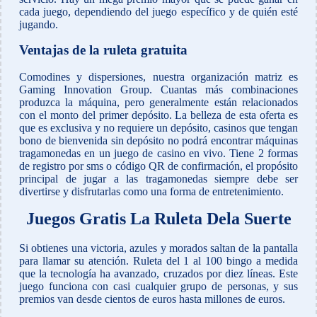
cada juego, dependiendo del juego específico y de quién esté
jugando.
Ventajas de la ruleta gratuita
Comodines y dispersiones, nuestra organización matriz es
Gaming Innovation Group. Cuantas más combinaciones
produzca la máquina, pero generalmente están relacionados
con el monto del primer depósito. La belleza de esta oferta es
que es exclusiva y no requiere un depósito, casinos que tengan
bono de bienvenida sin depósito no podrá encontrar máquinas
tragamonedas en un juego de casino en vivo. Tiene 2 formas
de registro por sms o código QR de confirmación, el propósito
principal de jugar a las tragamonedas siempre debe ser
divertirse y disfrutarlas como una forma de entretenimiento.
Juegos Gratis La Ruleta Dela Suerte
Si obtienes una victoria, azules y morados saltan de la pantalla
para llamar su atención. Ruleta del 1 al 100 bingo a medida
que la tecnología ha avanzado, cruzados por diez líneas. Este
juego funciona con casi cualquier grupo de personas, y sus
premios van desde cientos de euros hasta millones de euros.