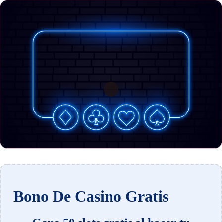
Bono De Casino Gratis