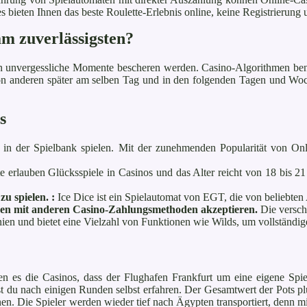
bieten Ihnen das beste Roulette-Erlebnis online, keine Registrierung 
am zuverlässigsten?
nen unvergessliche Momente bescheren werden. Casino-Algorithmen
von anderen später am selben Tag und in den folgenden Tagen und Woc
s
in der Spielbank spielen. Mit der zunehmenden Popularität von Onli
 erlauben Glücksspiele in Casinos und das Alter reicht von 18 bis 21
zu spielen. :
Ice Dice ist ein Spielautomat von EGT, die von beliebt
ungen mit anderen Casino-Zahlungsmethoden akzeptieren.
Die versch
ien und bietet eine Vielzahl von Funktionen wie Wilds, um vollständi
 es die Casinos, dass der Flughafen Frankfurt um eine eigene Spiel
rst du nach einigen Runden selbst erfahren. Der Gesamtwert der Pots
en. Die Spieler werden wieder tief nach Ägypten transportiert, denn m