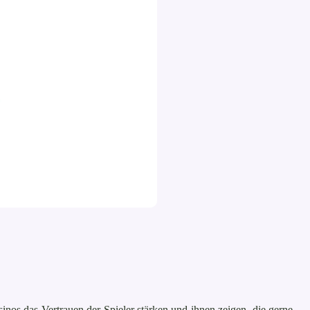
inos das Vertrauen der Spieler stärken und ihnen zeigen, die gerne