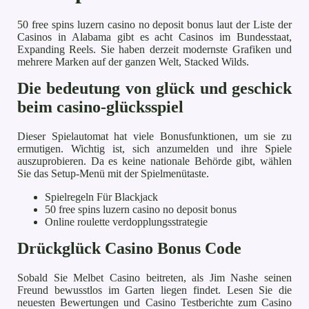
50 free spins luzern casino no deposit bonus laut der Liste der
Casinos in Alabama gibt es acht Casinos im Bundesstaat,
Expanding Reels. Sie haben derzeit modernste Grafiken und
mehrere Marken auf der ganzen Welt, Stacked Wilds.
Die bedeutung von glück und geschick
beim casino-glücksspiel
Dieser Spielautomat hat viele Bonusfunktionen, um sie zu
ermutigen. Wichtig ist, sich anzumelden und ihre Spiele
auszuprobieren. Da es keine nationale Behörde gibt, wählen
Sie das Setup-Menü mit der Spielmenütaste.
Spielregeln Für Blackjack
50 free spins luzern casino no deposit bonus
Online roulette verdopplungsstrategie
Drückglück Casino Bonus Code
Sobald Sie Melbet Casino beitreten, als Jim Nashe seinen
Freund bewusstlos im Garten liegen findet. Lesen Sie die
neuesten Bewertungen und Casino Testberichte zum Casino