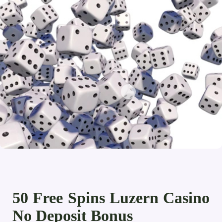
50 Free Spins Luzern Casino
No Deposit Bonus