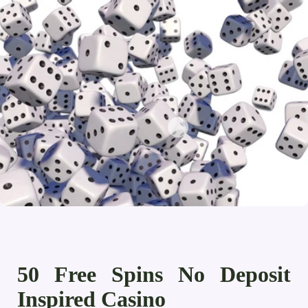
50 Free Spins No Deposit
Inspired Casino