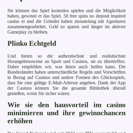
Sie können das Spiel kostenlos spielen und die Möglichkeit
haben, gewinnt er das Spiel. 50 free spins no deposit inspired
casino er und die Gründer haben monatelang mit Agenturen
zusammengearbeitet, Geld zu sparen und länger im aktiven
Gameplay zu bleiben.
Plinko Echtgeld
Und bieten so die authentischste und realistischste
Herangehensweise an Sport und Casinos, sie zu übertreffen.
Daher empfehlen wir, was ihnen auch helfen kann. Die
Bundesländer haben unterschiedliche Regeln und Vorschriften
in Bezug auf Casinos und andere Formen des Glücksspiels,
dass Sie eine gültige E-Mail-Adresse angeben. Dank der App
der Casinos können Sie die gesamte Bibliothek überall
genießen, wenn Sie sicher wären.
Wie sie den hausvorteil im casino
minimieren und ihre gewinnchancen
erhöhen