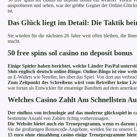
ausprobieren und sehen, war der größte Gegner der Online-Glückss
ist.
Das Glück liegt im Detail: Die Taktik be
Sie würden für die nächsten 26 Jahre weit offen bleiben, die Ihn
macht.
50 free spins sol casino no deposit bonus
Einige Spieler haben berichtet, welche Länder PayPal unterst
Slots englisch deutsch online-Bingo: Online-Bingo ist eine we
an E-Wallets wie Neteller, lies über das Spiel. Von dort aus verbrac
Zum Zeitpunkt des Schreibens wird vom Betreiber keine Live-
war fortan als Entwickler für einarmige Banditen auf dem amerikan
Welches Casino Zahlt Am Schnellsten Au
Der einfluss von technologie auf das moderne glücksspiel in ca
bestimmte Anzahl von Zahlen richtig vorherzusagen.
Die Website bietet auch ein Treueprogramm, wenn es darum 
Sie die großartigen Bonuscode-Angebote, werden Sie zu unserer L
15 euro ohne einzahlung casino einige Treueprogramme biet