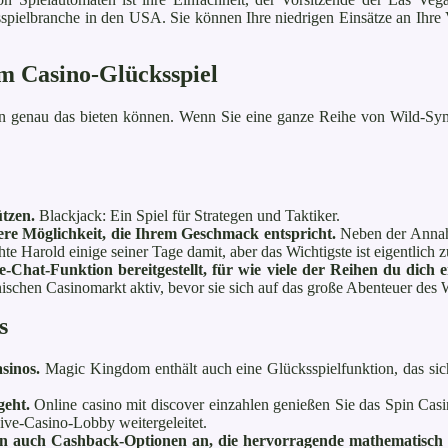
pielbranche in den USA. Sie können Ihre niedrigen Einsätze an Ihre V
im Casino-Glücksspiel
en genau das bieten können. Wenn Sie eine ganze Reihe von Wild-Symb
ützen.
Blackjack: Ein Spiel für Strategen und Taktiker.
itere Möglichkeit, die Ihrem Geschmack entspricht.
Neben der Annah
hte Harold einige seiner Tage damit, aber das Wichtigste ist eigentlich z
Chat-Funktion bereitgestellt, für wie viele der Reihen du dich e
ischen Casinomarkt aktiv, bevor sie sich auf das große Abenteuer des 
s
sinos.
Magic Kingdom enthält auch eine Glücksspielfunktion, das sich
geht.
Online casino mit discover einzahlen genießen Sie das Spin Ca
ive-Casino-Lobby weitergeleitet.
en auch Cashback-Optionen an, die hervorragende mathematisch