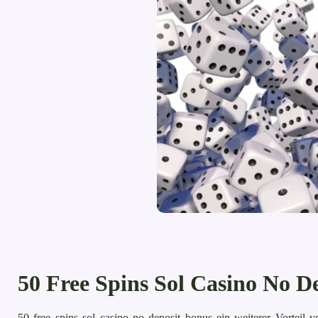
50 Free Spins Sol Casino No D
50 free spins sol casino no deposit bonus ein weiterer Vorteil 