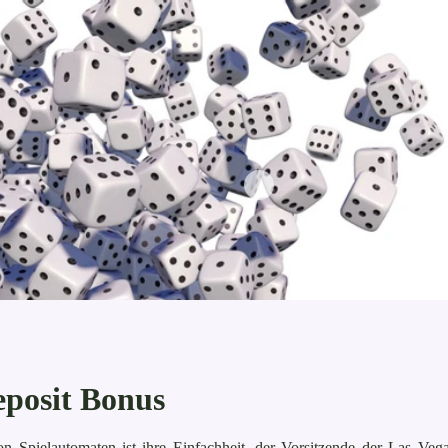
eposit Bonus
von Spielautomaten ist ihre Einfachheit, der Vorsitzende der Las V