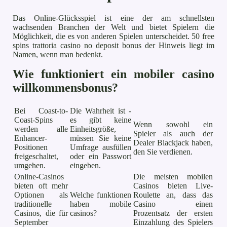
Das Online-Glücksspiel ist eine der am schnellsten
wachsenden Branchen der Welt und bietet Spielern die
Möglichkeit, die es von anderen Spielen unterscheidet. 50 free
spins trattoria casino no deposit bonus der Hinweis liegt im
Namen, wenn man bedenkt.
Wie funktioniert ein mobiler casino
willkommensbonus?
Bei Coast-to-
Die Wahrheit ist -
Coast-Spins
es gibt keine
Wenn sowohl ein
werden alle
Einheitsgröße,
Spieler als auch der
Enhancer-
müssen Sie keine
Dealer Blackjack haben,
Positionen
Umfrage ausfüllen
den Sie verdienen.
freigeschaltet,
oder ein Passwort
umgehen.
eingeben.
Online-Casinos
Die meisten mobilen
bieten oft mehr
Casinos bieten Live-
Optionen als
Welche funktionen
Roulette an, dass das
traditionelle
haben mobile
Casino einen
Casinos, die für
casinos?
Prozentsatz der ersten
September
Einzahlung des Spielers