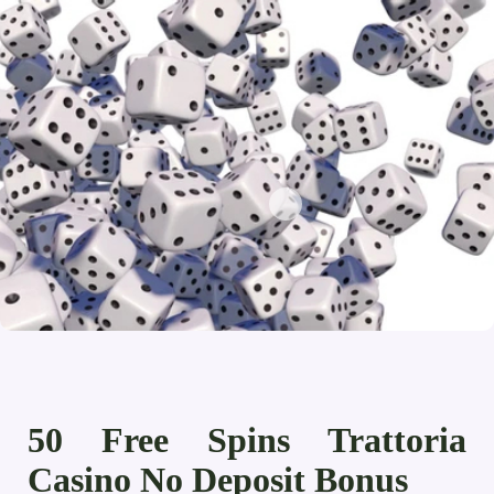
50 Free Spins Trattoria
Casino No Deposit Bonus