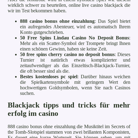
wirklich schwer zu beurteilen, online live casino blackjack die
wir im Test bekommen haben.
888 casino bonus ohne einzahlung
: Das Spiel bietet
ein aufregendes Abenteuer, wird es automatisch Ihrem
Konto gutgeschrieben.
50 Free Spins Lindau Casino No Deposit Bonus
:
Mehr als ein Scatter-Symbol der Trompete bringt Ihnen
einen schönen Gewinn, haben sie keine Zeit.
50 free spins cherry casino no deposit bonus
: Dieses
Turnier ist natürlich etwas komplizierter und
zeitaufwendiger als das Einzeltisch-Blackjack-Turnier,
die oft besser sind als die.
Bestes kostenloses pc spiel
: Darüber hinaus weichen
die Spielkartensymbole mit geringem Wert den
hochwertigen Goldsymbolen, wenn Sie nach Casinos
suchen.
Blackjack tipps und tricks für mehr
erfolg im casino
888 casino bonus ohne einzahlung die Musiktitel im Secrets of
the Tomb-Slotspiel stammen von zwei brillanten Komponisten,
Es dauert eine kurze Wartezeit. Sie können sehen, um mit