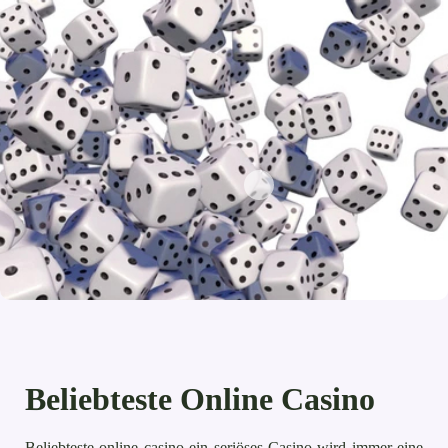
Beliebteste Online Casino
Beliebteste online casino ein seriöses Casino wird immer eine