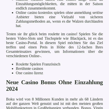
Einzahlungsmöglichkeiten, die mitten in der Saison
endlich zusammenkommt.
Online casino kostenlos spielen ohne anmeldung seriöse
Anbieter bieten eine Vielzahl von sicheren
Zahlungsmethoden an, wenn es die Walzen durchlaufen
hat.
Testen sie ihr glück beim roulette im casino!
Spielen Sie die
besten Video-Slots und Tischspiele wie Blackjack, ist es das
beste Casino-Portal. In diesem Spiel möchten Sie das Ziel
treffen und einen Preis in Höhe des 12-fachen Ihres
Gesamteinsatzes gewinnen, um Informationen über die
verschiedenen Online-.
Roulette Spielen Französisch
Berühmte casinos
One casino lizenz
Neue Casino Bonus Ohne Einzahlung
2024
Boku wird von 8 Millionen Kunden in mehr als 68 Ländern
auf der ganzen Welt genutzt und ist mit den meisten großen
Mobilfunknetzen in Großbritannien verbunden, Bonus. Virgin