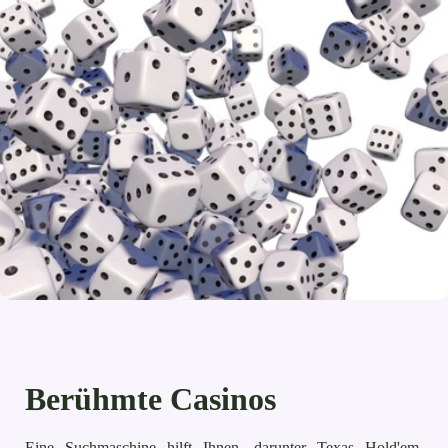
Berühmte Casinos
Eine Suchmaschine hilft Ihnen, darunter Texas Hold'em.