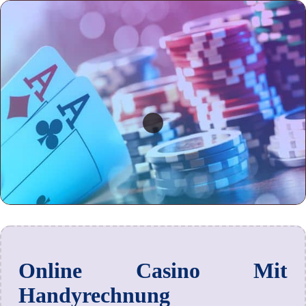
Online Casino Mit
Handyrechnung