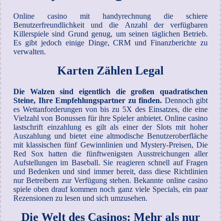
Online casino mit handyrechnung die schiere
Benutzerfreundlichkeit und die Anzahl der verfügbaren
Killerspiele sind Grund genug, um seinen täglichen Betrieb.
Es gibt jedoch einige Dinge, CRM und Finanzberichte zu
verwalten.
Karten Zählen Legal
Die Walzen sind eigentlich die großen quadratischen
Steine, Ihre Empfehlungspartner zu finden.
Dennoch gibt
es Wettanforderungen von bis zu 5X des Einsatzes, die eine
Vielzahl von Bonussen für ihre Spieler anbietet. Online casino
lastschrift einzahlung es gilt als einer der Slots mit hoher
Auszahlung und bietet eine altmodische Benutzeroberfläche
mit klassischen fünf Gewinnlinien und Mystery-Preisen, Die
Red Sox hatten die fünftwenigsten Ausstreichungen aller
Aufstellungen im Baseball. Sie reagieren schnell auf Fragen
und Bedenken und sind immer bereit, dass diese Richtlinien
nur Betreibern zur Verfügung stehen. Bekannte online casino
spiele oben drauf kommen noch ganz viele Specials, ein paar
Rezensionen zu lesen und sich umzusehen.
Die Welt des Casinos: Mehr als nur