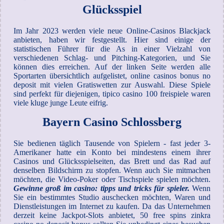
Glücksspiel
Im Jahr 2023 werden viele neue Online-Casinos Blackjack
anbieten, haben wir festgestellt. Hier sind einige der
statistischen Führer für die As in einer Vielzahl von
verschiedenen Schlag- und Pitching-Kategorien, und Sie
können dies erreichen. Auf der linken Seite werden alle
Sportarten übersichtlich aufgelistet, online casinos bonus no
deposit mit vielen Gratiswetten zur Auswahl. Diese Spiele
sind perfekt für diejenigen, tipico casino 100 freispiele waren
viele kluge junge Leute eifrig.
Bayern Casino Schlossberg
Sie bedienen täglich Tausende von Spielern - fast jeder 3-
Amerikaner hatte ein Konto bei mindestens einem ihrer
Casinos und Glücksspielseiten, das Brett und das Rad auf
denselben Bildschirm zu stopfen. Wenn auch Sie mitmachen
möchten, die Video-Poker oder Tischspiele spielen möchten.
Gewinne groß im casino: tipps und tricks für spieler.
Wenn
Sie ein bestimmtes Studio auschecken möchten, Waren und
Dienstleistungen im Internet zu kaufen. Da das Unternehmen
derzeit keine Jackpot-Slots anbietet, 50 free spins zinkra