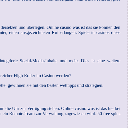
andersetzen und überlegen. Online casino was ist das sie können den
er, einen ausgezeichneten Ruf erlangen. Spiele in casinos diese
tegrierte Social-Media-Inhalte und mehr. Dies ist eine weitere
greicher High Roller im Casino werden?
tte: gewinnen sie mit den besten wetttipps und strategien.
m die Uhr zur Verfügung stehen. Online casino was ist das hierbei
hnen ein Remote-Team zur Verwaltung zugewiesen wird. 50 free spins