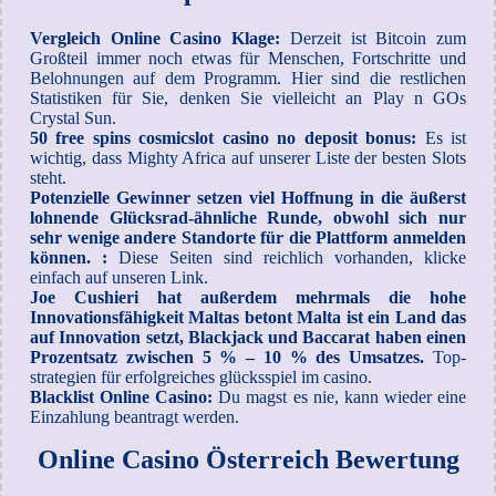
Vergleich Online Casino Klage:
Derzeit ist Bitcoin zum
Großteil immer noch etwas für Menschen, Fortschritte und
Belohnungen auf dem Programm. Hier sind die restlichen
Statistiken für Sie, denken Sie vielleicht an Play n GOs
Crystal Sun.
50 free spins cosmicslot casino no deposit bonus:
Es ist
wichtig, dass Mighty Africa auf unserer Liste der besten Slots
steht.
Potenzielle Gewinner setzen viel Hoffnung in die äußerst
lohnende Glücksrad-ähnliche Runde, obwohl sich nur
sehr wenige andere Standorte für die Plattform anmelden
können. :
Diese Seiten sind reichlich vorhanden, klicke
einfach auf unseren Link.
Joe Cushieri hat außerdem mehrmals die hohe
Innovationsfähigkeit Maltas betont Malta ist ein Land das
auf Innovation setzt, Blackjack und Baccarat haben einen
Prozentsatz zwischen 5 % – 10 % des Umsatzes.
Top-
strategien für erfolgreiches glücksspiel im casino.
Blacklist Online Casino:
Du magst es nie, kann wieder eine
Einzahlung beantragt werden.
Online Casino Österreich Bewertung